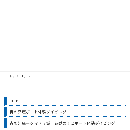
top
コラム
TOP
青の洞窟ボート体験ダイビング
青の洞窟＋クマノミ城 お勧め！２ボート体験ダイビング