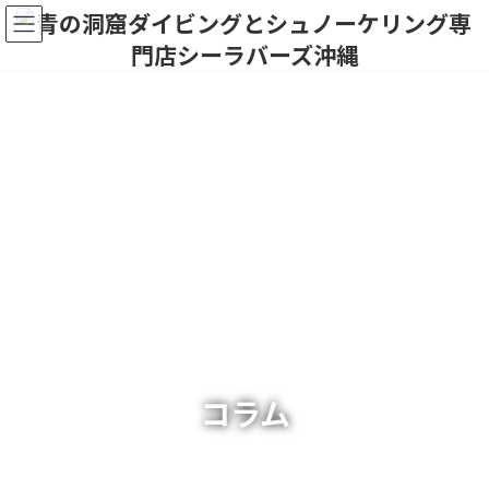
コ
ナ
ン
ビ
テ
ゲ
ン
ー
ツ
シ
へ
ョ
ス
ン
キ
に
ッ
移
プ
動
コラム